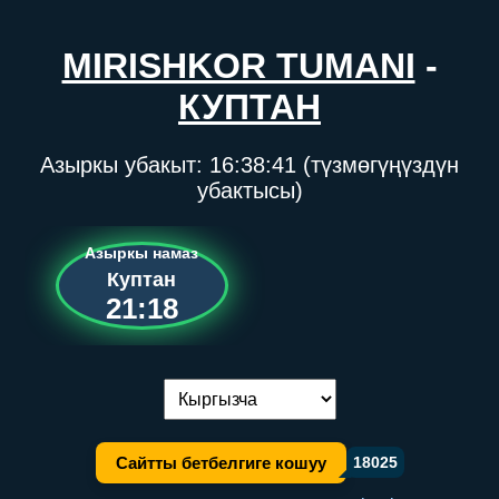
MIRISHKOR TUMANI
-
КУПТАН
Азыркы убакыт:
16:38:41
(түзмөгүңүздүн
убактысы)
Азыркы намаз
Куптан
21:18
Тилди алмаштыруу:
Сайтты бетбелгиге кошуу
18025