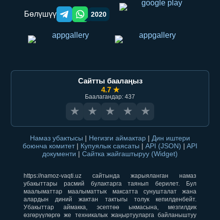
Бөлүшүү
2020
Telegram orqali ulashish
WhatsApp orqali ulashish
Сайтты баалаңыз
4.7 ★
Баалагандар: 437
★
★
★
★
★
Намаз убактысы
|
Негизги аймактар
|
Дин иштери
боюнча комитет
|
Купуялык саясаты
|
API (JSON)
|
API
документи
|
Сайтка жайгаштыруу (Widget)
https://namoz-vaqti.uz сайтында жарыяланган намаз
убакыттары расмий булактарга таянып берилет. Бул
маалыматтар маалыматтык максатта сунушталат жана
алардын диний жактан тактыгы толук кепилденбейт.
Убакыттар аймакка, эсептөө ыкмасына, мезгилдик
өзгөрүүлөргө же техникалык жаңыртууларга байланыштуу