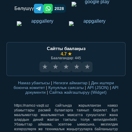
Бөлүшүү
2028
Telegram orqali ulashish
WhatsApp orqali ulashish
Сайтты баалаңыз
4.7 ★
Баалагандар: 445
★
★
★
★
★
Намаз убактысы
|
Негизги аймактар
|
Дин иштери
боюнча комитет
|
Купуялык саясаты
|
API (JSON)
|
API
документи
|
Сайтка жайгаштыруу (Widget)
https://namoz-vaqti.uz сайтында жарыяланган намаз
убакыттары расмий булактарга таянып берилет. Бул
маалыматтар маалыматтык максатта сунушталат жана
алардын диний жактан тактыгы толук кепилденбейт.
Убакыттар аймакка, эсептөө ыкмасына, мезгилдик
өзгөрүүлөргө же техникалык жаңыртууларга байланыштуу