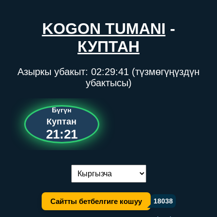
KOGON TUMANI
-
КУПТАН
Азыркы убакыт:
02:29:41
(түзмөгүңүздүн
убактысы)
Бүгүн
Куптан
21:21
Тилди алмаштыруу:
Сайтты бетбелгиге кошуу
18038