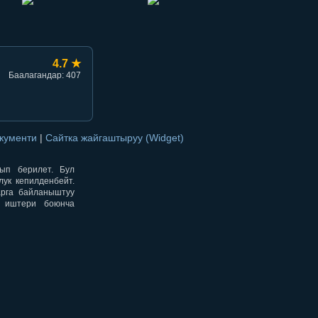
4.7 ★
Баалагандар: 407
окументи
|
Сайтка жайгаштыруу (Widget)
нып берилет. Бул
ук кепилденбейт.
арга байланыштуу
н иштери боюнча