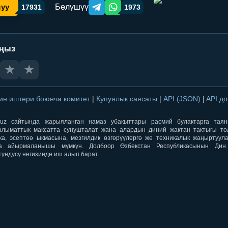
Бөлүшүү
шуу
17931
1973
Telegram orqali ulashish
WhatsApp orqali ulashish
аңыз
★
★
ин иштери боюнча комитет
|
Купуялык саясаты
|
API (JSON)
|
API д
aqti.uz сайтында жарыяланган намаз убакыттары расмий булактарга тая
лыматтык максатта сунушталат жана алардын диний жактан тактыгы тол
ка, эсептөө ыкмасына, мезгилдик өзгөрүүлөргө же техникалык жаңыртуул
а айырмаланышы мүмкүн. Долбоор Өзбекстан Республикасынын Ди
тундусу негизинде иш алып барат.