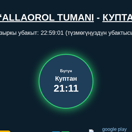
‘ALLAOROL TUMANI
-
КУПТ
зыркы убакыт:
22:59:01
(түзмөгүңүздүн убактыс
Бүгүн
Куптан
21:11