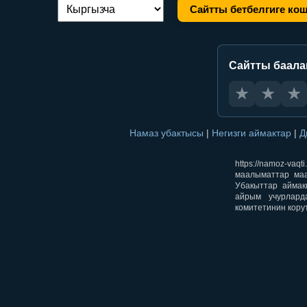
Сайтты бетбелгиге ко
Тилди алмаштыруу:
Сайтты баал
★
★
★
Намаз убактысы
|
Негизги аймактар
|
Д
https://namoz-v
маалыматтар маа
Убакыттар аймак
айрым учурлард
комитетинин кору