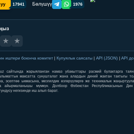
Бөлүшүү
шуу
17941
1976
Telegram orqali ulashish
WhatsApp orqali ulashish
аңыз
★
★
ин иштери боюнча комитет
|
Купуялык саясаты
|
API (JSON)
|
API д
aqti.uz сайтында жарыяланган намаз убакыттары расмий булактарга тая
лыматтык максатта сунушталат жана алардын диний жактан тактыгы тол
ка, эсептөө ыкмасына, мезгилдик өзгөрүүлөргө же техникалык жаңыртуул
а айырмаланышы мүмкүн. Долбоор Өзбекстан Республикасынын Ди
тундусу негизинде иш алып барат.