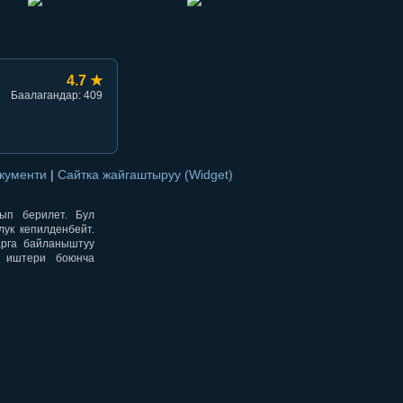
4.7 ★
Баалагандар: 409
окументи
|
Сайтка жайгаштыруу (Widget)
нып берилет. Бул
ук кепилденбейт.
арга байланыштуу
н иштери боюнча