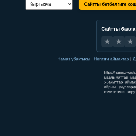
Сайтты бетбелгиге ко
Тилди алмаштыруу:
Сайтты баал
★
★
★
Намаз убактысы
|
Негизги аймактар
|
Д
https://namoz-v
маалыматтар маа
Убакыттар аймак
айрым учурлард
комитетинин кору