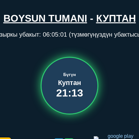
BOYSUN TUMANI
-
КУПТАН
зыркы убакыт:
06:05:01
(түзмөгүңүздүн убактыс
Бүгүн
Куптан
21:13