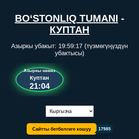
BO‘STONLIQ TUMANI
-
КУПТАН
Азыркы убакыт:
19:59:17
(түзмөгүңүздүн
убактысы)
Азыркы намаз
Куптан
21:04
Тилди алмаштыруу:
Сайтты бетбелгиге кошуу
17985