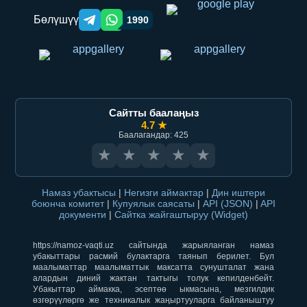
Бөлүшүү
1990
Telegram orqali ulashish
WhatsApp orqali ulashish
Сайтты баалаңыз
4.7 ★
Баалагандар: 425
★
★
★
★
★
Намаз убактысы
|
Негизги аймактар
|
Дин иштери
боюнча комитет
|
Купуялык саясаты
|
API (JSON)
|
API
документи
|
Сайтка жайгаштыруу (Widget)
https://namoz-vaqti.uz сайтында жарыяланган намаз
убакыттары расмий булактарга таянып берилет. Бул
маалыматтар маалыматтык максатта сунушталат жана
алардын диний жактан тактыгы толук кепилденбейт.
Убакыттар аймакка, эсептөө ыкмасына, мезгилдик
өзгөрүүлөргө же техникалык жаңыртууларга байланыштуу