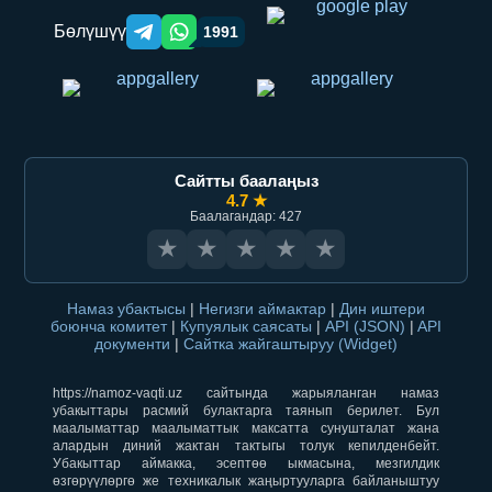
Бөлүшүү
1991
Telegram orqali ulashish
WhatsApp orqali ulashish
Сайтты баалаңыз
4.7 ★
Баалагандар: 427
★
★
★
★
★
Намаз убактысы
|
Негизги аймактар
|
Дин иштери
боюнча комитет
|
Купуялык саясаты
|
API (JSON)
|
API
документи
|
Сайтка жайгаштыруу (Widget)
https://namoz-vaqti.uz сайтында жарыяланган намаз
убакыттары расмий булактарга таянып берилет. Бул
маалыматтар маалыматтык максатта сунушталат жана
алардын диний жактан тактыгы толук кепилденбейт.
Убакыттар аймакка, эсептөө ыкмасына, мезгилдик
өзгөрүүлөргө же техникалык жаңыртууларга байланыштуу