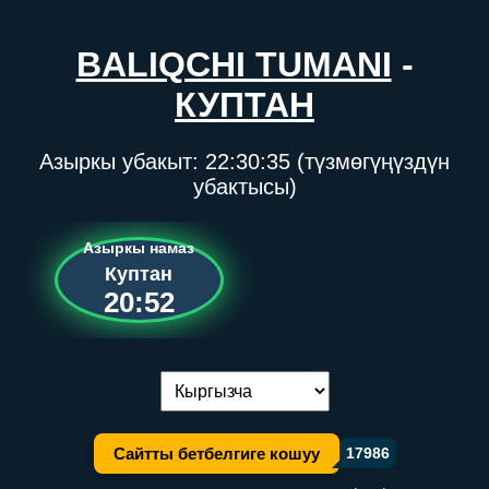
BALIQCHI TUMANI
-
КУПТАН
Азыркы убакыт:
22:30:35
(түзмөгүңүздүн
убактысы)
Азыркы намаз
Куптан
20:52
Тилди алмаштыруу:
Сайтты бетбелгиге кошуу
17986