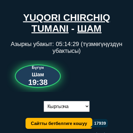
YUQORI CHIRCHIQ
TUMANI
-
ШАМ
Азыркы убакыт:
05:14:29
(түзмөгүңүздүн
убактысы)
Бүгүн
Шам
19:38
Тилди алмаштыруу:
Сайтты бетбелгиге кошуу
17939