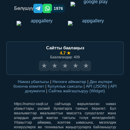
Бөлүшүү
1976
Telegram orqali ulashish
WhatsApp orqali ulashish
Сайтты баалаңыз
4.7 ★
Баалагандар: 409
★
★
★
★
★
Намаз убактысы
|
Негизги аймактар
|
Дин иштери
боюнча комитет
|
Купуялык саясаты
|
API (JSON)
|
API
документи
|
Сайтка жайгаштыруу (Widget)
https://namoz-vaqti.uz сайтында жарыяланган намаз
убакыттары расмий булактарга таянып берилет. Бул
маалыматтар маалыматтык максатта сунушталат жана
алардын диний жактан тактыгы толук кепилденбейт.
Убакыттар аймакка, эсептөө ыкмасына, мезгилдик
өзгөрүүлөргө же техникалык жаңыртууларга байланыштуу