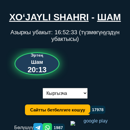
XO‘JAYLI SHAHRI
-
ШАМ
Азыркы убакыт:
16:52:33
(түзмөгүңүздүн
убактысы)
Эртең
Шам
20:13
Тилди алмаштыруу:
Сайтты бетбелгиге кошуу
17978
Бөлүшүү
1987
Telegram orqali ulashish
WhatsApp orqali ulashish