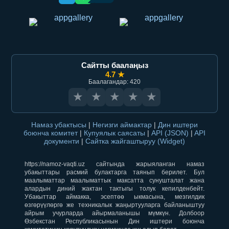
Сайтты баалаңыз
4.7 ★
Баалагандар: 420
★
★
★
★
★
Намаз убактысы
|
Негизги аймактар
|
Дин иштери
боюнча комитет
|
Купуялык саясаты
|
API (JSON)
|
API
документи
|
Сайтка жайгаштыруу (Widget)
https://namoz-vaqti.uz сайтында жарыяланган намаз
убакыттары расмий булактарга таянып берилет. Бул
маалыматтар маалыматтык максатта сунушталат жана
алардын диний жактан тактыгы толук кепилденбейт.
Убакыттар аймакка, эсептөө ыкмасына, мезгилдик
өзгөрүүлөргө же техникалык жаңыртууларга байланыштуу
айрым учурларда айырмаланышы мүмкүн. Долбоор
Өзбекстан Республикасынын Дин иштери боюнча