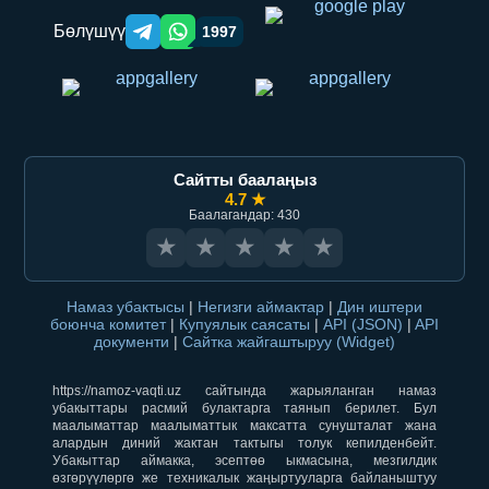
Бөлүшүү
1997
Telegram orqali ulashish
WhatsApp orqali ulashish
Сайтты баалаңыз
4.7 ★
Баалагандар: 430
★
★
★
★
★
Намаз убактысы
|
Негизги аймактар
|
Дин иштери
боюнча комитет
|
Купуялык саясаты
|
API (JSON)
|
API
документи
|
Сайтка жайгаштыруу (Widget)
https://namoz-vaqti.uz сайтында жарыяланган намаз
убакыттары расмий булактарга таянып берилет. Бул
маалыматтар маалыматтык максатта сунушталат жана
алардын диний жактан тактыгы толук кепилденбейт.
Убакыттар аймакка, эсептөө ыкмасына, мезгилдик
өзгөрүүлөргө же техникалык жаңыртууларга байланыштуу