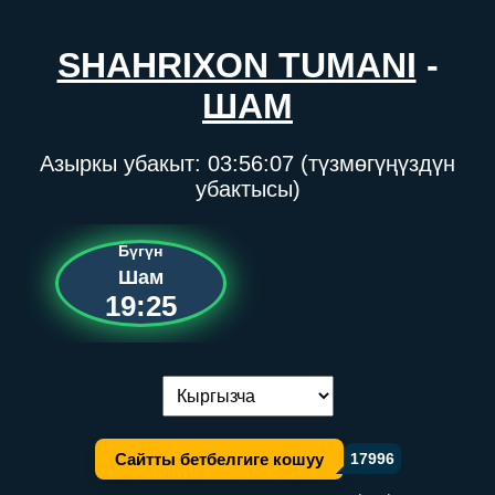
SHAHRIXON TUMANI
-
ШАМ
Азыркы убакыт:
03:56:07
(түзмөгүңүздүн
убактысы)
Бүгүн
Шам
19:25
Тилди алмаштыруу:
Сайтты бетбелгиге кошуу
17996