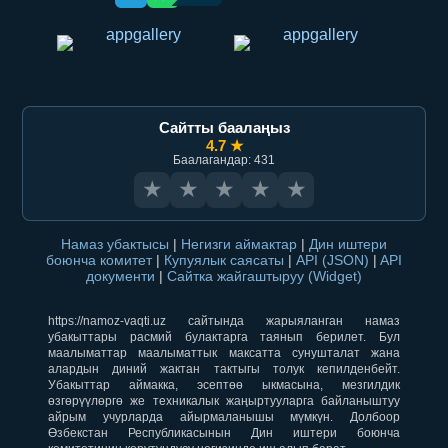
Сайтты баалаңыз
4.7 ★
Баалагандар: 431
★
★
★
★
★
Намаз убактысы
|
Негизги аймактар
|
Дин иштери
боюнча комитет
|
Купуялык саясаты
|
API (JSON)
|
API
документи
|
Сайтка жайгаштыруу (Widget)
https://namoz-vaqti.uz сайтында жарыяланган намаз
убакыттары расмий булактарга таянып берилет. Бул
маалыматтар маалыматтык максатта сунушталат жана
алардын диний жактан тактыгы толук кепилденбейт.
Убакыттар аймакка, эсептөө ыкмасына, мезгилдик
өзгөрүүлөргө же техникалык жаңыртууларга байланыштуу
айрым учурларда айырмаланышы мүмкүн. Долбоор
Өзбекстан Республикасынын Дин иштери боюнча