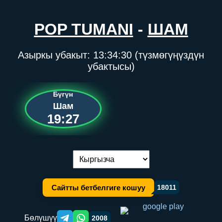
POP TUMANI
-
ШАМ
Азыркы убакыт:
13:34:30
(түзмөгүңүздүн
убактысы)
Бүгүн
Шам
19:27
Тилди алмаштыруу:
Сайтты бетбелгиге кошуу
18011
Бөлүшүү
2008
Telegram orqali ulashish
WhatsApp orqali ulashish