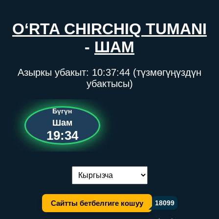
O‘RTA CHIRCHIQ TUMANI
-
ШАМ
Азыркы убакыт:
10:37:44
(түзмөгүңүздүн
убактысы)
Бүгүн
Шам
19:34
Тилди алмаштыруу:
Сайтты бетбелгиге кошуу
18099