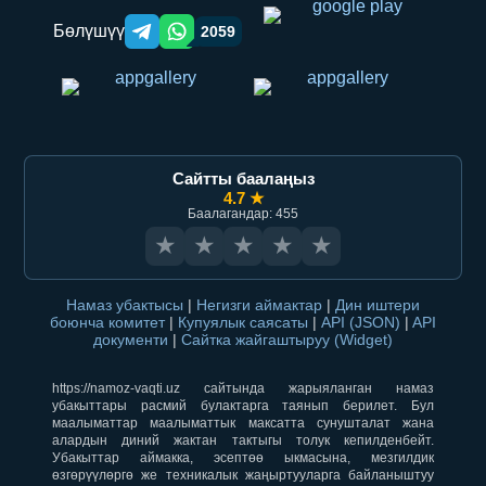
Бөлүшүү
2059
Telegram orqali ulashish
WhatsApp orqali ulashish
Сайтты баалаңыз
4.7 ★
Баалагандар: 455
★
★
★
★
★
Намаз убактысы
|
Негизги аймактар
|
Дин иштери
боюнча комитет
|
Купуялык саясаты
|
API (JSON)
|
API
документи
|
Сайтка жайгаштыруу (Widget)
https://namoz-vaqti.uz сайтында жарыяланган намаз
убакыттары расмий булактарга таянып берилет. Бул
маалыматтар маалыматтык максатта сунушталат жана
алардын диний жактан тактыгы толук кепилденбейт.
Убакыттар аймакка, эсептөө ыкмасына, мезгилдик
өзгөрүүлөргө же техникалык жаңыртууларга байланыштуу