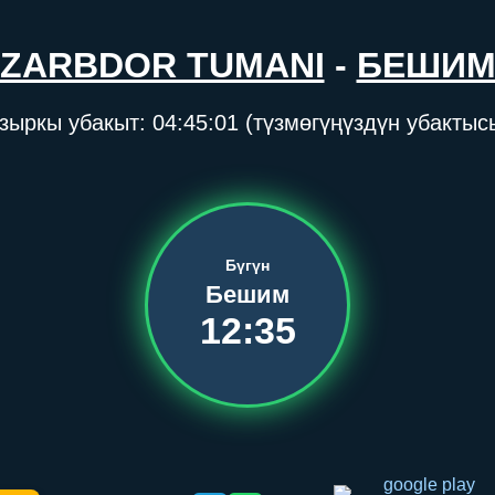
ZARBDOR TUMANI
-
БЕШИ
зыркы убакыт:
04:45:01
(түзмөгүңүздүн убактыс
Бүгүн
Бешим
12:35