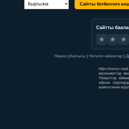
Сайтты бетбелгиге ко
Тилди алмаштыруу:
Сайтты баал
★
★
★
Намаз убактысы
|
Негизги аймактар
|
Д
https://namoz-v
маалыматтар маа
Убакыттар аймак
айрым учурлард
комитетинин кору