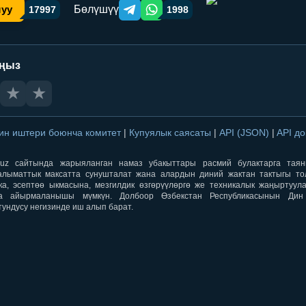
Бөлүшүү
шуу
17997
1998
Telegram orqali ulashish
WhatsApp orqali ulashish
аңыз
★
★
ин иштери боюнча комитет
|
Купуялык саясаты
|
API (JSON)
|
API д
aqti.uz сайтында жарыяланган намаз убакыттары расмий булактарга тая
лыматтык максатта сунушталат жана алардын диний жактан тактыгы тол
ка, эсептөө ыкмасына, мезгилдик өзгөрүүлөргө же техникалык жаңыртуул
а айырмаланышы мүмкүн. Долбоор Өзбекстан Республикасынын Ди
тундусу негизинде иш алып барат.