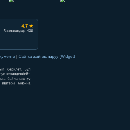
4.7 ★
Баалагандар: 430
окументи
|
Сайтка жайгаштыруу (Widget)
нып берилет. Бул
ук кепилденбейт.
арга байланыштуу
н иштери боюнча