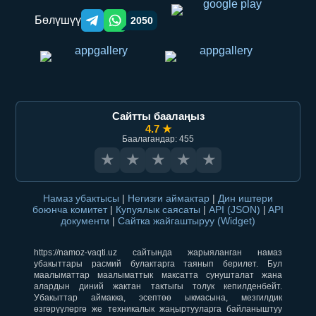
Бөлүшүү
2050
Telegram orqali ulashish
WhatsApp orqali ulashish
Сайтты баалаңыз
4.7 ★
Баалагандар: 455
★
★
★
★
★
Намаз убактысы
|
Негизги аймактар
|
Дин иштери
боюнча комитет
|
Купуялык саясаты
|
API (JSON)
|
API
документи
|
Сайтка жайгаштыруу (Widget)
https://namoz-vaqti.uz сайтында жарыяланган намаз
убакыттары расмий булактарга таянып берилет. Бул
маалыматтар маалыматтык максатта сунушталат жана
алардын диний жактан тактыгы толук кепилденбейт.
Убакыттар аймакка, эсептөө ыкмасына, мезгилдик
өзгөрүүлөргө же техникалык жаңыртууларга байланыштуу