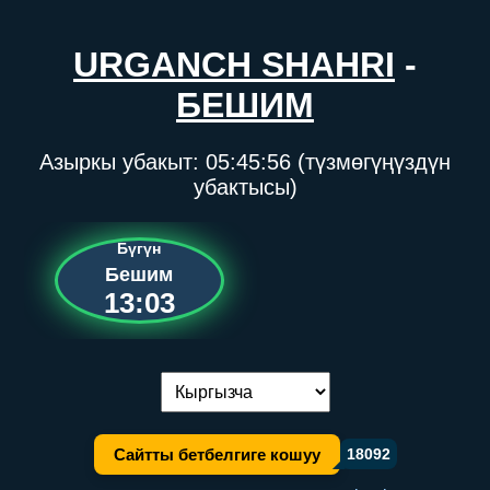
URGANCH SHAHRI
-
БЕШИМ
Азыркы убакыт:
05:45:56
(түзмөгүңүздүн
убактысы)
Бүгүн
Бешим
13:03
Тилди алмаштыруу:
Сайтты бетбелгиге кошуу
18092