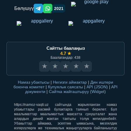
Бөлүшүү
2021
Telegram orqali ulashish
WhatsApp orqali ulashish
Сайтты баалаңыз
4.7 ★
Баалагандар: 438
★
★
★
★
★
Намаз убактысы
|
Негизги аймактар
|
Дин иштери
боюнча комитет
|
Купуялык саясаты
|
API (JSON)
|
API
документи
|
Сайтка жайгаштыруу (Widget)
https://namoz-vaqti.uz сайтында жарыяланган намаз
убакыттары расмий булактарга таянып берилет. Бул
маалыматтар маалыматтык максатта сунушталат жана
алардын диний жактан тактыгы толук кепилденбейт.
Убакыттар аймакка, эсептөө ыкмасына, мезгилдик
өзгөрүүлөргө же техникалык жаңыртууларга байланыштуу