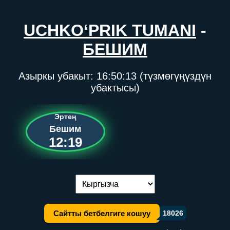
UCHKO‘PRIK TUMANI
-
БЕШИМ
Азыркы убакыт:
16:50:13
(түзмөгүңүздүн
убактысы)
Эртең
Бешим
12:19
Тилди алмаштыруу:
Сайтты бетбелгиге кошуу
18026