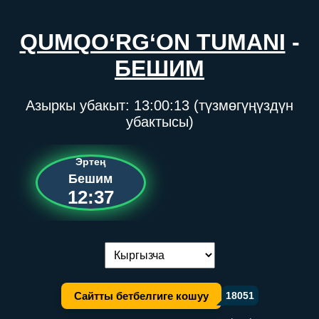
QUMQO‘RG‘ON TUMANI
-
БЕШИМ
Азыркы убакыт:
13:00:13
(түзмөгүңүздүн
убактысы)
Эртең
Бешим
12:37
Тилди алмаштыруу:
Сайтты бетбелгиге кошуу
18051