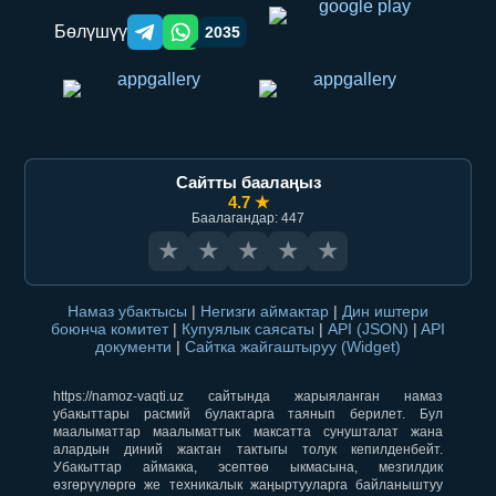
Бөлүшүү
2035
Telegram orqali ulashish
WhatsApp orqali ulashish
Сайтты баалаңыз
4.7 ★
Баалагандар: 447
★
★
★
★
★
Намаз убактысы
|
Негизги аймактар
|
Дин иштери
боюнча комитет
|
Купуялык саясаты
|
API (JSON)
|
API
документи
|
Сайтка жайгаштыруу (Widget)
https://namoz-vaqti.uz сайтында жарыяланган намаз
убакыттары расмий булактарга таянып берилет. Бул
маалыматтар маалыматтык максатта сунушталат жана
алардын диний жактан тактыгы толук кепилденбейт.
Убакыттар аймакка, эсептөө ыкмасына, мезгилдик
өзгөрүүлөргө же техникалык жаңыртууларга байланыштуу