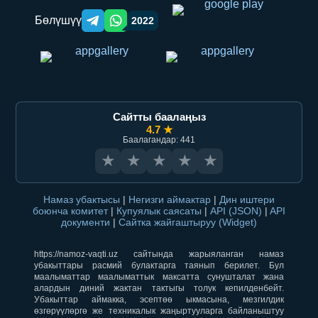
Бөлүшүү
2022
Telegram orqali ulashish
WhatsApp orqali ulashish
Сайтты баалаңыз
4.7 ★
Баалагандар: 441
★
★
★
★
★
Намаз убактысы
|
Негизги аймактар
|
Дин иштери
боюнча комитет
|
Купуялык саясаты
|
API (JSON)
|
API
документи
|
Сайтка жайгаштыруу (Widget)
https://namoz-vaqti.uz сайтында жарыяланган намаз
убакыттары расмий булактарга таянып берилет. Бул
маалыматтар маалыматтык максатта сунушталат жана
алардын диний жактан тактыгы толук кепилденбейт.
Убакыттар аймакка, эсептөө ыкмасына, мезгилдик
өзгөрүүлөргө же техникалык жаңыртууларга байланыштуу