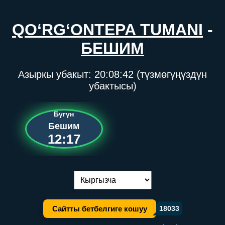
QO‘RG‘ONTEPA TUMANI
-
БЕШИМ
Азыркы убакыт:
20:08:42
(түзмөгүңүздүн
убактысы)
Бүгүн
Бешим
12:17
Тилди алмаштыруу:
Сайтты бетбелгиге кошуу
18033