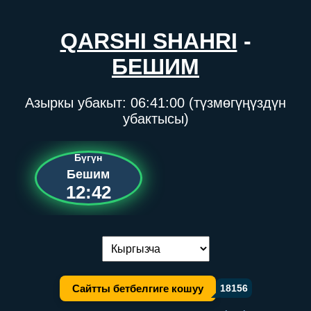
QARSHI SHAHRI
-
БЕШИМ
Азыркы убакыт:
06:41:00
(түзмөгүңүздүн
убактысы)
Бүгүн
Бешим
12:42
Тилди алмаштыруу:
Сайтты бетбелгиге кошуу
18156