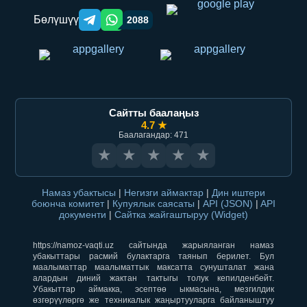
Бөлүшүү
2088
Telegram orqali ulashish
WhatsApp orqali ulashish
Сайтты баалаңыз
4.7 ★
Баалагандар: 471
★
★
★
★
★
Намаз убактысы
|
Негизги аймактар
|
Дин иштери
боюнча комитет
|
Купуялык саясаты
|
API (JSON)
|
API
документи
|
Сайтка жайгаштыруу (Widget)
https://namoz-vaqti.uz сайтында жарыяланган намаз
убакыттары расмий булактарга таянып берилет. Бул
маалыматтар маалыматтык максатта сунушталат жана
алардын диний жактан тактыгы толук кепилденбейт.
Убакыттар аймакка, эсептөө ыкмасына, мезгилдик
өзгөрүүлөргө же техникалык жаңыртууларга байланыштуу