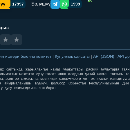
Бөлүшүү
шуу
17997
1999
Telegram orqali ulashish
WhatsApp orqali ulashish
аңыз
★
★
ин иштери боюнча комитет
|
Купуялык саясаты
|
API (JSON)
|
API д
aqti.uz сайтында жарыяланган намаз убакыттары расмий булактарга тая
лыматтык максатта сунушталат жана алардын диний жактан тактыгы тол
ка, эсептөө ыкмасына, мезгилдик өзгөрүүлөргө же техникалык жаңыртуул
а айырмаланышы мүмкүн. Долбоор Өзбекстан Республикасынын Ди
тундусу негизинде иш алып барат.