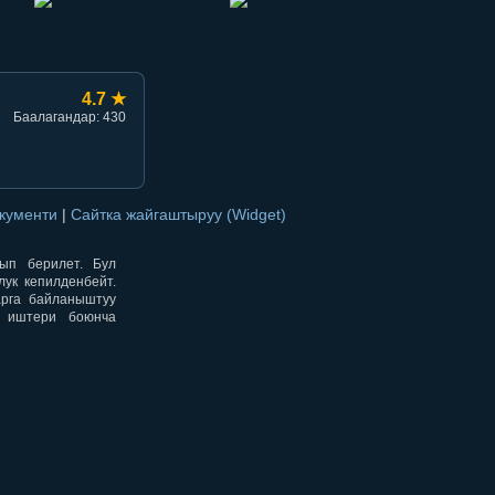
4.7 ★
Баалагандар: 430
окументи
|
Сайтка жайгаштыруу (Widget)
нып берилет. Бул
ук кепилденбейт.
арга байланыштуу
н иштери боюнча