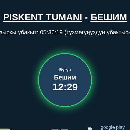
PISKENT TUMANI
-
БЕШИМ
зыркы убакыт:
05:36:19
(түзмөгүңүздүн убактыс
Бүгүн
Бешим
12:29