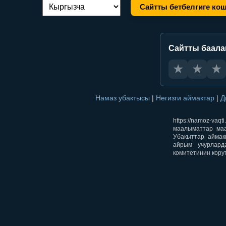
Сайтты бетбелгиге ко
Тилди алмаштыруу:
Сайтты баал
★
★
★
Намаз убактысы
|
Негизги аймактар
|
Д
https://namoz-v
маалыматтар маа
Убакыттар аймак
айрым учурлард
комитетинин кору