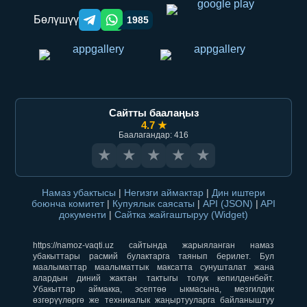
Бөлүшүү
1985
Telegram orqali ulashish
WhatsApp orqali ulashish
Сайтты баалаңыз
4.7 ★
Баалагандар: 416
★
★
★
★
★
Намаз убактысы
|
Негизги аймактар
|
Дин иштери
боюнча комитет
|
Купуялык саясаты
|
API (JSON)
|
API
документи
|
Сайтка жайгаштыруу (Widget)
https://namoz-vaqti.uz сайтында жарыяланган намаз
убакыттары расмий булактарга таянып берилет. Бул
маалыматтар маалыматтык максатта сунушталат жана
алардын диний жактан тактыгы толук кепилденбейт.
Убакыттар аймакка, эсептөө ыкмасына, мезгилдик
өзгөрүүлөргө же техникалык жаңыртууларга байланыштуу