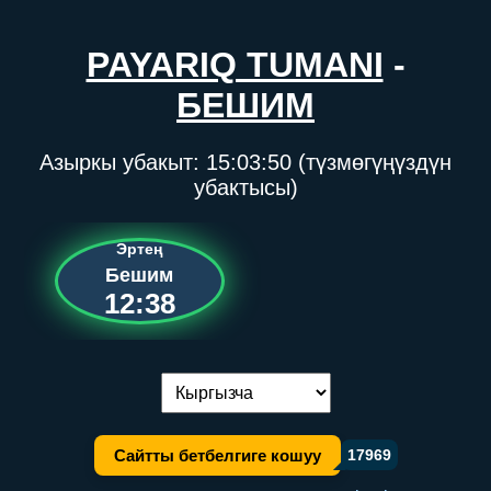
PAYARIQ TUMANI
-
БЕШИМ
Азыркы убакыт:
15:03:50
(түзмөгүңүздүн
убактысы)
Эртең
Бешим
12:38
Тилди алмаштыруу:
Сайтты бетбелгиге кошуу
17969