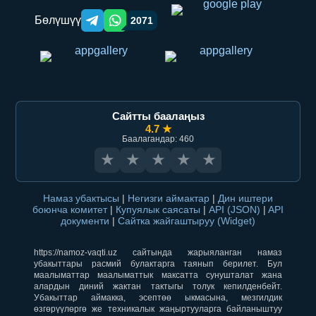
Бөлүшүү
2071
Telegram orqali ulashish
WhatsApp orqali ulashish
Сайтты баалаңыз
4.7 ★
Баалагандар: 460
★
★
★
★
★
Намаз убактысы
|
Негизги аймактар
|
Дин иштери
боюнча комитет
|
Купуялык саясаты
|
API (JSON)
|
API
документи
|
Сайтка жайгаштыруу (Widget)
https://namoz-vaqti.uz сайтында жарыяланган намаз
убакыттары расмий булактарга таянып берилет. Бул
маалыматтар маалыматтык максатта сунушталат жана
алардын диний жактан тактыгы толук кепилденбейт.
Убакыттар аймакка, эсептөө ыкмасына, мезгилдик
өзгөрүүлөргө же техникалык жаңыртууларга байланыштуу