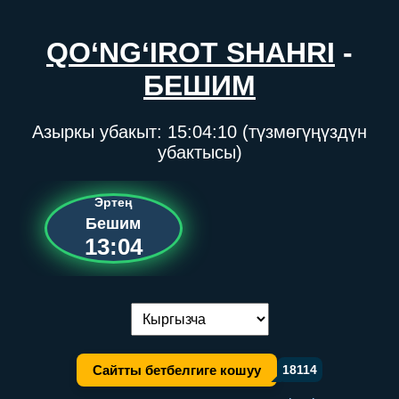
QO‘NG‘IROT SHAHRI
-
БЕШИМ
Азыркы убакыт:
15:04:10
(түзмөгүңүздүн
убактысы)
Эртең
Бешим
13:04
Тилди алмаштыруу:
Сайтты бетбелгиге кошуу
18114