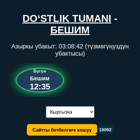
DO‘STLIK TUMANI
-
БЕШИМ
Азыркы убакыт:
03:08:42
(түзмөгүңүздүн
убактысы)
Бүгүн
Бешим
12:35
Тилди алмаштыруу:
Сайтты бетбелгиге кошуу
18092