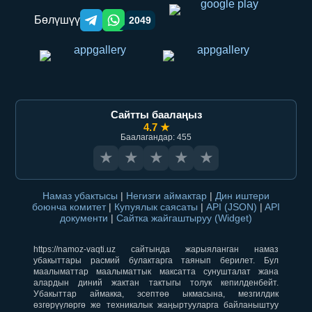
Бөлүшүү
2049
Telegram orqali ulashish
WhatsApp orqali ulashish
Сайтты баалаңыз
4.7 ★
Баалагандар: 455
★
★
★
★
★
Намаз убактысы
|
Негизги аймактар
|
Дин иштери
боюнча комитет
|
Купуялык саясаты
|
API (JSON)
|
API
документи
|
Сайтка жайгаштыруу (Widget)
https://namoz-vaqti.uz сайтында жарыяланган намаз
убакыттары расмий булактарга таянып берилет. Бул
маалыматтар маалыматтык максатта сунушталат жана
алардын диний жактан тактыгы толук кепилденбейт.
Убакыттар аймакка, эсептөө ыкмасына, мезгилдик
өзгөрүүлөргө же техникалык жаңыртууларга байланыштуу