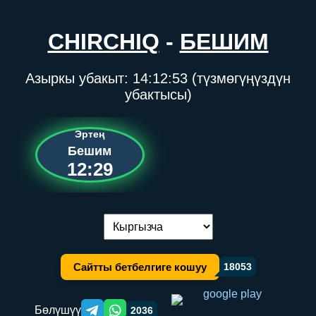
CHIRCHIQ
-
БЕШИМ
Азыркы убакыт:
14:12:53
(түзмөгүңүздүн
убактысы)
Эртең
Бешим
12:29
Тилди алмаштыруу:
Сайтты бетбелгиге кошуу
18053
Бөлүшүү
2036
Telegram orqali ulashish
WhatsApp orqali ulashish