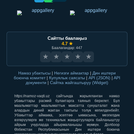
Сайтты баалаңыз
4.7 ★
Баалагандар: 447
★
★
★
★
★
Намаз убактысы
|
Негизги аймактар
|
Дин иштери
боюнча комитет
|
Купуялык саясаты
|
API (JSON)
|
API
документи
|
Сайтка жайгаштыруу (Widget)
https://namoz-vaqti.uz сайтында жарыяланган намаз
убакыттары расмий булактарга таянып берилет. Бул
маалыматтар маалыматтык максатта сунушталат жана
алардын диний жактан тактыгы толук кепилденбейт.
Убакыттар аймакка, эсептөө ыкмасына, мезгилдик
өзгөрүүлөргө же техникалык жаңыртууларга байланыштуу
айрым учурларда айырмаланышы мүмкүн. Долбоор
Өзбекстан Республикасынын Дин иштери боюнча