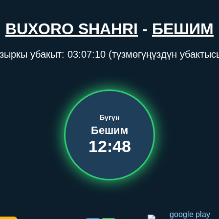
BUXORO SHAHRI
-
БЕШИМ
зыркы убакыт:
03:07:11
(түзмөгүңүздүн убактыс
Бүгүн
Бешим
12:48