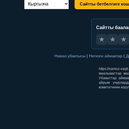
Сайтты бетбелгиге ко
Тилди алмаштыруу:
Сайтты баал
★
★
★
Намаз убактысы
|
Негизги аймактар
|
Д
https://namoz-v
маалыматтар маа
Убакыттар аймак
айрым учурлард
комитетинин кору