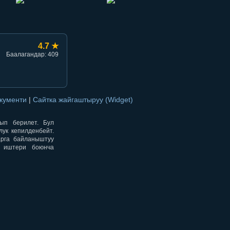
4.7 ★
Баалагандар: 409
окументи
|
Сайтка жайгаштыруу (Widget)
нып берилет. Бул
ук кепилденбейт.
арга байланыштуу
н иштери боюнча