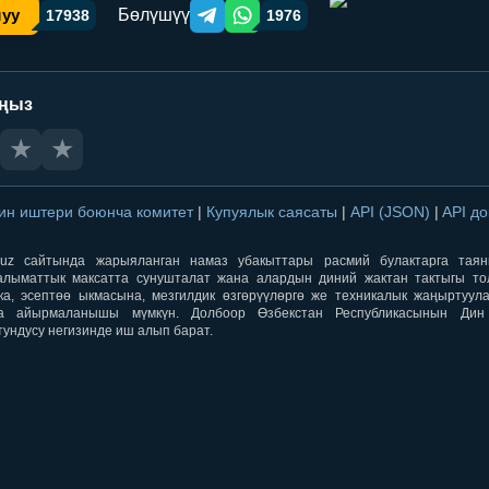
Бөлүшүү
шуу
17938
1976
Telegram orqali ulashish
WhatsApp orqali ulashish
аңыз
★
★
ин иштери боюнча комитет
|
Купуялык саясаты
|
API (JSON)
|
API д
aqti.uz сайтында жарыяланган намаз убакыттары расмий булактарга тая
лыматтык максатта сунушталат жана алардын диний жактан тактыгы тол
ка, эсептөө ыкмасына, мезгилдик өзгөрүүлөргө же техникалык жаңыртуул
а айырмаланышы мүмкүн. Долбоор Өзбекстан Республикасынын Ди
тундусу негизинде иш алып барат.