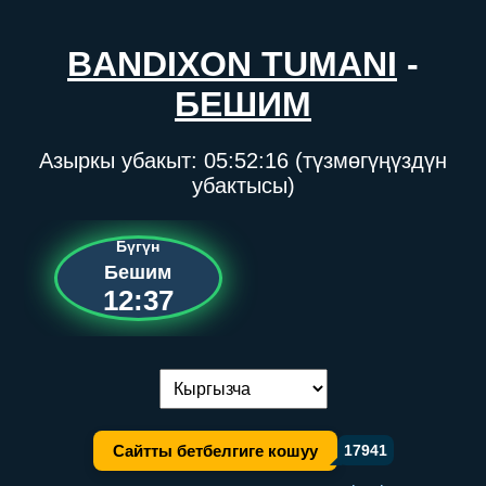
BANDIXON TUMANI
-
БЕШИМ
Азыркы убакыт:
05:52:16
(түзмөгүңүздүн
убактысы)
Бүгүн
Бешим
12:37
Тилди алмаштыруу:
Сайтты бетбелгиге кошуу
17941