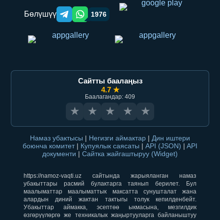
Бөлүшүү
1976
Telegram orqali ulashish
WhatsApp orqali ulashish
Сайтты баалаңыз
4.7 ★
Баалагандар: 409
★
★
★
★
★
Намаз убактысы
|
Негизги аймактар
|
Дин иштери
боюнча комитет
|
Купуялык саясаты
|
API (JSON)
|
API
документи
|
Сайтка жайгаштыруу (Widget)
https://namoz-vaqti.uz сайтында жарыяланган намаз
убакыттары расмий булактарга таянып берилет. Бул
маалыматтар маалыматтык максатта сунушталат жана
алардын диний жактан тактыгы толук кепилденбейт.
Убакыттар аймакка, эсептөө ыкмасына, мезгилдик
өзгөрүүлөргө же техникалык жаңыртууларга байланыштуу