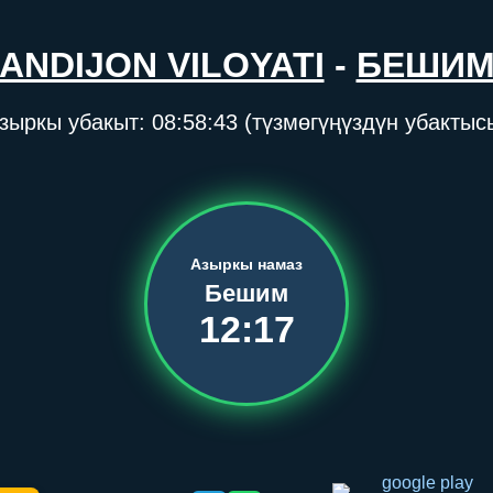
ANDIJON VILOYATI
-
БЕШИ
зыркы убакыт:
08:58:44
(түзмөгүңүздүн убактыс
Азыркы намаз
Бешим
12:17