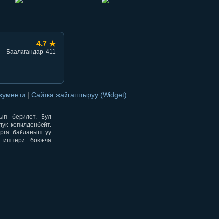
4.7 ★
Баалагандар: 411
окументи
|
Сайтка жайгаштыруу (Widget)
нып берилет. Бул
ук кепилденбейт.
арга байланыштуу
н иштери боюнча