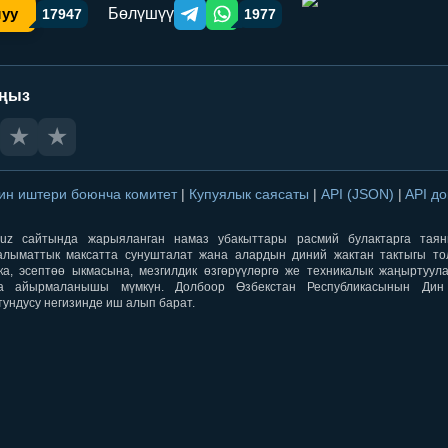
Бөлүшүү
шуу
17947
1977
Telegram orqali ulashish
WhatsApp orqali ulashish
аңыз
★
★
ин иштери боюнча комитет
|
Купуялык саясаты
|
API (JSON)
|
API д
aqti.uz сайтында жарыяланган намаз убакыттары расмий булактарга тая
лыматтык максатта сунушталат жана алардын диний жактан тактыгы тол
ка, эсептөө ыкмасына, мезгилдик өзгөрүүлөргө же техникалык жаңыртуул
а айырмаланышы мүмкүн. Долбоор Өзбекстан Республикасынын Ди
тундусу негизинде иш алып барат.