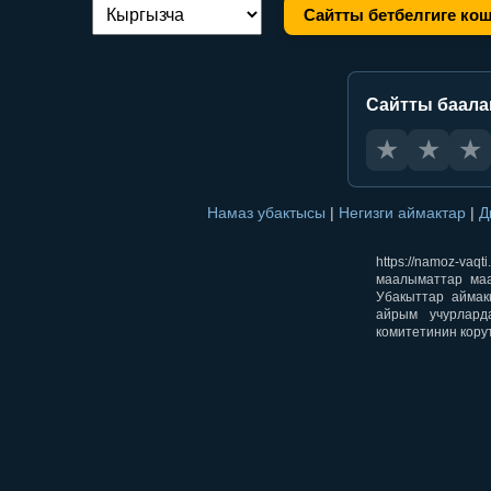
Сайтты бетбелгиге ко
Тилди алмаштыруу:
Сайтты баал
★
★
★
Намаз убактысы
|
Негизги аймактар
|
Д
https://namoz-v
маалыматтар маа
Убакыттар аймак
айрым учурлард
комитетинин кору