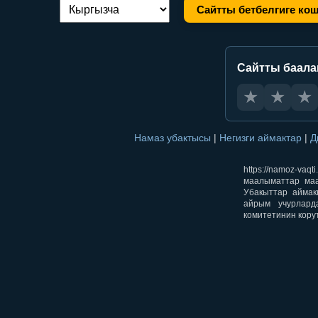
Сайтты бетбелгиге ко
Тилди алмаштыруу:
Сайтты баал
★
★
★
Намаз убактысы
|
Негизги аймактар
|
Д
https://namoz-v
маалыматтар маа
Убакыттар аймак
айрым учурлард
комитетинин кору