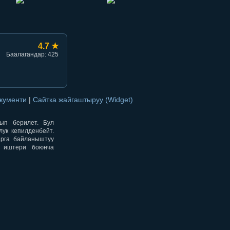
4.7 ★
Баалагандар: 425
окументи
|
Сайтка жайгаштыруу (Widget)
нып берилет. Бул
ук кепилденбейт.
арга байланыштуу
н иштери боюнча