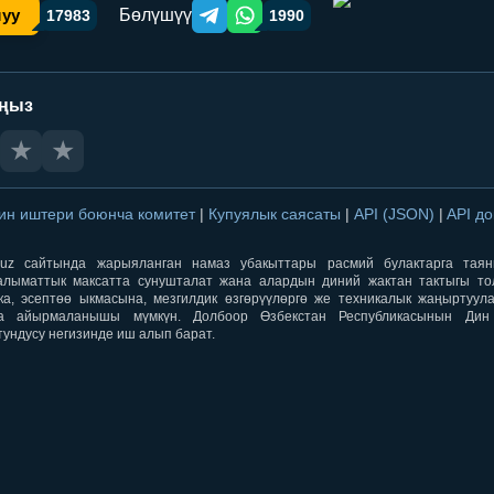
Бөлүшүү
шуу
17983
1990
Telegram orqali ulashish
WhatsApp orqali ulashish
аңыз
★
★
ин иштери боюнча комитет
|
Купуялык саясаты
|
API (JSON)
|
API д
aqti.uz сайтында жарыяланган намаз убакыттары расмий булактарга тая
лыматтык максатта сунушталат жана алардын диний жактан тактыгы тол
ка, эсептөө ыкмасына, мезгилдик өзгөрүүлөргө же техникалык жаңыртуул
а айырмаланышы мүмкүн. Долбоор Өзбекстан Республикасынын Ди
тундусу негизинде иш алып барат.