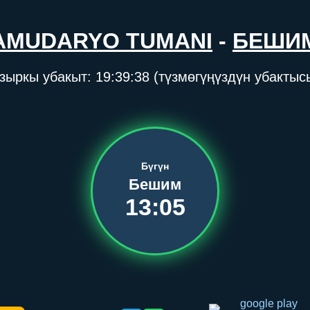
AMUDARYO TUMANI
-
БЕШИ
зыркы убакыт:
19:39:38
(түзмөгүңүздүн убактыс
Бүгүн
Бешим
13:05