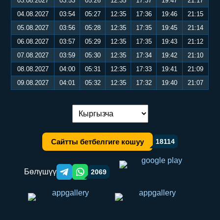
03.08.2027
03:53
05:26
12:35
17:37
19:47
21:17
04.08.2027
03:54
05:27
12:35
17:36
19:46
21:15
05.08.2027
03:56
05:28
12:35
17:35
19:45
21:14
06.08.2027
03:57
05:29
12:35
17:35
19:43
21:12
07.08.2027
03:59
05:30
12:35
17:34
19:42
21:10
08.08.2027
04:00
05:31
12:35
17:33
19:41
21:09
09.08.2027
04:01
05:32
12:35
17:32
19:40
21:07
Тилди алмаштыруу:
Сайтты бетбелгиге кошуу
18114
Бөлүшүү
2069
Telegram orqali ulashish
WhatsApp orqali ulashish