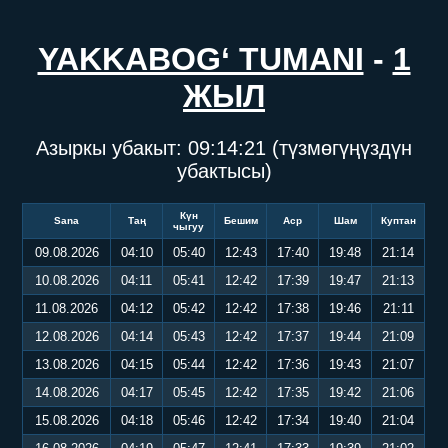
YAKKABOG‘ TUMANI
-
1
ЖЫЛ
Азыркы убакыт:
09:14:22
(түзмөгүңүздүн
убактысы)
Күн
Sana
Таң
Бешим
Аср
Шам
Куптан
чыгуу
09.08.2026
04:10
05:40
12:43
17:40
19:48
21:14
10.08.2026
04:11
05:41
12:42
17:39
19:47
21:13
11.08.2026
04:12
05:42
12:42
17:38
19:46
21:11
12.08.2026
04:14
05:43
12:42
17:37
19:44
21:09
13.08.2026
04:15
05:44
12:42
17:36
19:43
21:07
14.08.2026
04:17
05:45
12:42
17:35
19:42
21:06
15.08.2026
04:18
05:46
12:42
17:34
19:40
21:04