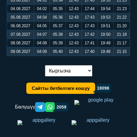
03.08.2027
04:01
05:34
12:43
17:45
19:55
21:25
04.08.2027
04:02
05:35
12:43
17:44
19:54
21:23
05.08.2027
04:04
05:36
12:43
17:43
19:53
21:22
06.08.2027
04:05
05:37
12:43
17:43
19:51
21:20
07.08.2027
04:07
05:38
12:43
17:42
19:50
21:18
08.08.2027
04:08
05:39
12:43
17:41
19:49
21:17
09.08.2027
04:09
05:40
12:43
17:40
19:48
21:15
Тилди алмаштыруу:
Сайтты бетбелгиге кошуу
18098
Бөлүшүү
2059
Telegram orqali ulashish
WhatsApp orqali ulashish