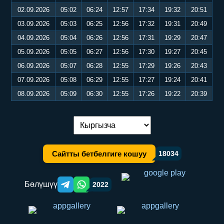
02.09.2026
05:02
06:24
12:57
17:34
19:32
20:51
03.09.2026
05:03
06:25
12:56
17:32
19:31
20:49
04.09.2026
05:04
06:26
12:56
17:31
19:29
20:47
05.09.2026
05:05
06:27
12:56
17:30
19:27
20:45
06.09.2026
05:07
06:28
12:55
17:29
19:26
20:43
07.09.2026
05:08
06:29
12:55
17:27
19:24
20:41
08.09.2026
05:09
06:30
12:55
17:26
19:22
20:39
Тилди алмаштыруу:
Сайтты бетбелгиге кошуу
18034
Бөлүшүү
2022
Telegram orqali ulashish
WhatsApp orqali ulashish