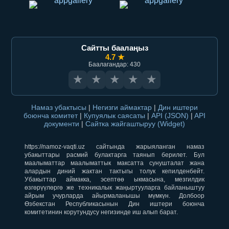
Сайтты баалаңыз
4.7 ★
Баалагандар: 430
★
★
★
★
★
Намаз убактысы
|
Негизги аймактар
|
Дин иштери
боюнча комитет
|
Купуялык саясаты
|
API (JSON)
|
API
документи
|
Сайтка жайгаштыруу (Widget)
https://namoz-vaqti.uz сайтында жарыяланган намаз
убакыттары расмий булактарга таянып берилет. Бул
маалыматтар маалыматтык максатта сунушталат жана
алардын диний жактан тактыгы толук кепилденбейт.
Убакыттар аймакка, эсептөө ыкмасына, мезгилдик
өзгөрүүлөргө же техникалык жаңыртууларга байланыштуу
айрым учурларда айырмаланышы мүмкүн. Долбоор
Өзбекстан Республикасынын Дин иштери боюнча
комитетинин корутундусу негизинде иш алып барат.