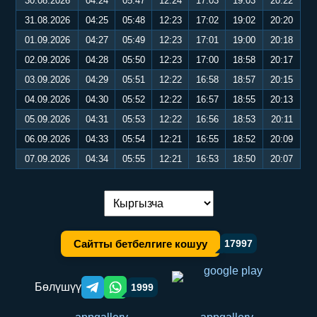
30.08.2026
04:24
05:47
12:24
17:03
19:03
20:22
31.08.2026
04:25
05:48
12:23
17:02
19:02
20:20
01.09.2026
04:27
05:49
12:23
17:01
19:00
20:18
02.09.2026
04:28
05:50
12:23
17:00
18:58
20:17
03.09.2026
04:29
05:51
12:22
16:58
18:57
20:15
04.09.2026
04:30
05:52
12:22
16:57
18:55
20:13
05.09.2026
04:31
05:53
12:22
16:56
18:53
20:11
06.09.2026
04:33
05:54
12:21
16:55
18:52
20:09
07.09.2026
04:34
05:55
12:21
16:53
18:50
20:07
Тилди алмаштыруу:
Сайтты бетбелгиге кошуу
17997
Бөлүшүү
1999
Telegram orqali ulashish
WhatsApp orqali ulashish