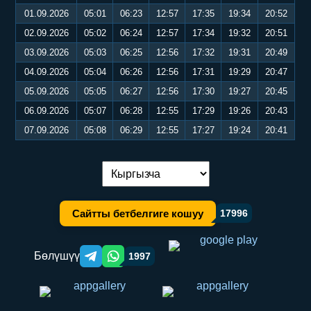
01.09.2026
05:01
06:23
12:57
17:35
19:34
20:52
02.09.2026
05:02
06:24
12:57
17:34
19:32
20:51
03.09.2026
05:03
06:25
12:56
17:32
19:31
20:49
04.09.2026
05:04
06:26
12:56
17:31
19:29
20:47
05.09.2026
05:05
06:27
12:56
17:30
19:27
20:45
06.09.2026
05:07
06:28
12:55
17:29
19:26
20:43
07.09.2026
05:08
06:29
12:55
17:27
19:24
20:41
Тилди алмаштыруу:
Сайтты бетбелгиге кошуу
17996
Бөлүшүү
1997
Telegram orqali ulashish
WhatsApp orqali ulashish