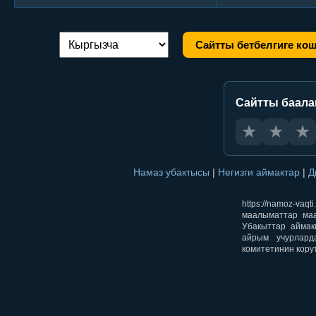
Сайтты бетбелгиге ко
Тилди алмаштыруу:
Сайтты баал
★
★
★
Намаз убактысы
|
Негизги аймактар
|
Д
https://namoz-v
маалыматтар маа
Убакыттар аймак
айрым учурлард
комитетинин кору