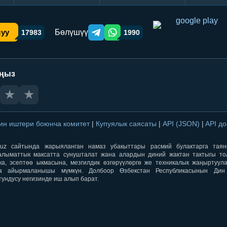
Бөлүшүү
шуу
17983
1990
Telegram orqali ulashish
WhatsApp orqali ulashish
аңыз
★
★
ин иштери боюнча комитет
|
Купуялык саясаты
|
API (JSON)
|
API д
aqti.uz сайтында жарыяланган намаз убакыттары расмий булактарга тая
лыматтык максатта сунушталат жана алардын диний жактан тактыгы тол
ка, эсептөө ыкмасына, мезгилдик өзгөрүүлөргө же техникалык жаңыртуул
а айырмаланышы мүмкүн. Долбоор Өзбекстан Республикасынын Ди
тундусу негизинде иш алып барат.