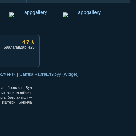
4.7 ★
Баалагандар: 425
окументи
|
Сайтка жайгаштыруу (Widget)
нып берилет. Бул
ук кепилденбейт.
арга байланыштуу
н иштери боюнча