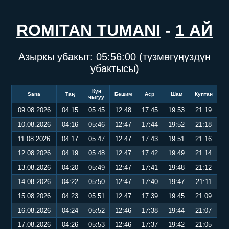
ROMITAN TUMANI
-
1 АЙ
Азыркы убакыт:
05:56:00
(түзмөгүңүздүн
убактысы)
Күн
Sana
Таң
Бешим
Аср
Шам
Куптан
чыгуу
09.08.2026
04:15
05:45
12:48
17:45
19:53
21:19
10.08.2026
04:16
05:46
12:47
17:44
19:52
21:18
11.08.2026
04:17
05:47
12:47
17:43
19:51
21:16
12.08.2026
04:19
05:48
12:47
17:42
19:49
21:14
13.08.2026
04:20
05:49
12:47
17:41
19:48
21:12
14.08.2026
04:22
05:50
12:47
17:40
19:47
21:11
15.08.2026
04:23
05:51
12:47
17:39
19:45
21:09
16.08.2026
04:24
05:52
12:46
17:38
19:44
21:07
17.08.2026
04:26
05:53
12:46
17:37
19:42
21:05