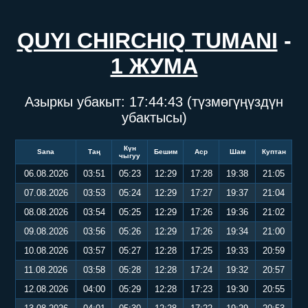
QUYI CHIRCHIQ TUMANI
-
1 ЖУМА
Азыркы убакыт:
17:44:43
(түзмөгүңүздүн
убактысы)
Күн
Sana
Таң
Бешим
Аср
Шам
Куптан
чыгуу
06.08.2026
03:51
05:23
12:29
17:28
19:38
21:05
07.08.2026
03:53
05:24
12:29
17:27
19:37
21:04
08.08.2026
03:54
05:25
12:29
17:26
19:36
21:02
09.08.2026
03:56
05:26
12:29
17:26
19:34
21:00
10.08.2026
03:57
05:27
12:28
17:25
19:33
20:59
11.08.2026
03:58
05:28
12:28
17:24
19:32
20:57
12.08.2026
04:00
05:29
12:28
17:23
19:30
20:55