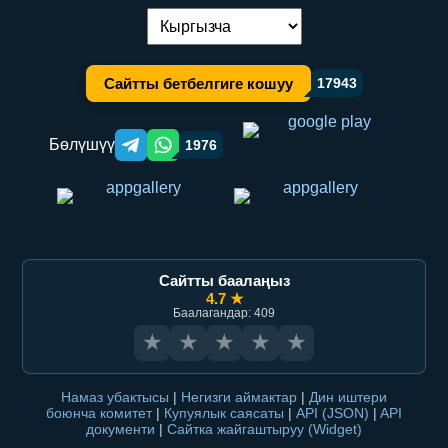
Тилди алмаштыруу:
Сайтты бетбелгиге кошуу
17943
Бөлүшүү
1976
Telegram orqali ulashish
WhatsApp orqali ulashish
Сайтты баалаңыз
4.7 ★
Баалагандар: 409
★
★
★
★
★
Намаз убактысы
|
Негизги аймактар
|
Дин иштери
боюнча комитет
|
Купуялык саясаты
|
API (JSON)
|
API
документи
|
Сайтка жайгаштыруу (Widget)