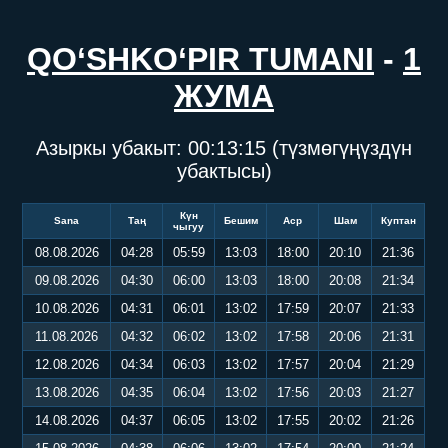
QO‘SHKO‘PIR TUMANI
-
1
ЖУМА
Азыркы убакыт:
00:13:15
(түзмөгүңүздүн
убактысы)
Күн
Sana
Таң
Бешим
Аср
Шам
Куптан
чыгуу
08.08.2026
04:28
05:59
13:03
18:00
20:10
21:36
09.08.2026
04:30
06:00
13:03
18:00
20:08
21:34
10.08.2026
04:31
06:01
13:02
17:59
20:07
21:33
11.08.2026
04:32
06:02
13:02
17:58
20:06
21:31
12.08.2026
04:34
06:03
13:02
17:57
20:04
21:29
13.08.2026
04:35
06:04
13:02
17:56
20:03
21:27
14.08.2026
04:37
06:05
13:02
17:55
20:02
21:26