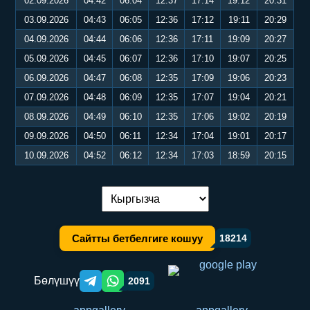
02.09.2026
04:42
06:04
12:37
17:14
19:12
20:31
03.09.2026
04:43
06:05
12:36
17:12
19:11
20:29
04.09.2026
04:44
06:06
12:36
17:11
19:09
20:27
05.09.2026
04:45
06:07
12:36
17:10
19:07
20:25
06.09.2026
04:47
06:08
12:35
17:09
19:06
20:23
07.09.2026
04:48
06:09
12:35
17:07
19:04
20:21
08.09.2026
04:49
06:10
12:35
17:06
19:02
20:19
09.09.2026
04:50
06:11
12:34
17:04
19:01
20:17
10.09.2026
04:52
06:12
12:34
17:03
18:59
20:15
Тилди алмаштыруу:
Сайтты бетбелгиге кошуу
18214
Бөлүшүү
2091
Telegram orqali ulashish
WhatsApp orqali ulashish