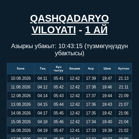
QASHQADARYO
VILOYATI
-
1 АЙ
Азыркы убакыт:
10:43:15
(түзмөгүңүздүн
убактысы)
Күн
Sana
Таң
Бешим
Аср
Шам
Куптан
чыгуу
10.08.2026
04:11
05:41
12:42
17:39
19:47
21:13
11.08.2026
04:12
05:42
12:42
17:38
19:46
21:11
12.08.2026
04:14
05:43
12:42
17:37
19:44
21:09
13.08.2026
04:15
05:44
12:42
17:36
19:43
21:07
14.08.2026
04:17
05:45
12:42
17:35
19:42
21:06
15.08.2026
04:18
05:46
12:42
17:34
19:40
21:04
16.08.2026
04:19
05:47
12:41
17:33
19:39
21:02