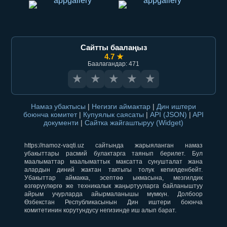
Сайтты баалаңыз
4.7 ★
Баалагандар: 471
★
★
★
★
★
Намаз убактысы
|
Негизги аймактар
|
Дин иштери
боюнча комитет
|
Купуялык саясаты
|
API (JSON)
|
API
документи
|
Сайтка жайгаштыруу (Widget)
https://namoz-vaqti.uz сайтында жарыяланган намаз
убакыттары расмий булактарга таянып берилет. Бул
маалыматтар маалыматтык максатта сунушталат жана
алардын диний жактан тактыгы толук кепилденбейт.
Убакыттар аймакка, эсептөө ыкмасына, мезгилдик
өзгөрүүлөргө же техникалык жаңыртууларга байланыштуу
айрым учурларда айырмаланышы мүмкүн. Долбоор
Өзбекстан Республикасынын Дин иштери боюнча
комитетинин корутундусу негизинде иш алып барат.