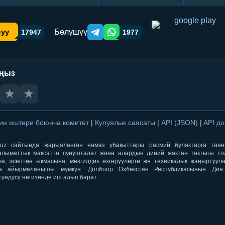
Бөлүшүү
шуу
17947
1977
Telegram orqali ulashish
WhatsApp orqali ulashish
аңыз
★
★
ин иштери боюнча комитет
|
Купуялык саясаты
|
API (JSON)
|
API д
aqti.uz сайтында жарыяланган намаз убакыттары расмий булактарга тая
лыматтык максатта сунушталат жана алардын диний жактан тактыгы тол
ка, эсептөө ыкмасына, мезгилдик өзгөрүүлөргө же техникалык жаңыртуул
а айырмаланышы мүмкүн. Долбоор Өзбекстан Республикасынын Ди
тундусу негизинде иш алып барат.