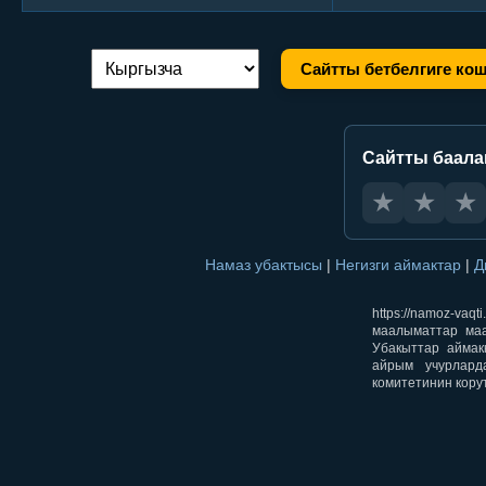
Сайтты бетбелгиге ко
Тилди алмаштыруу:
Сайтты баал
★
★
★
Намаз убактысы
|
Негизги аймактар
|
Д
https://namoz-v
маалыматтар маа
Убакыттар аймак
айрым учурлард
комитетинин кору