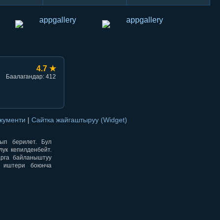
4.7 ★
Баалагандар: 412
окументи
|
Сайтка жайгаштыруу (Widget)
нып берилет. Бул
ук кепилденбейт.
арга байланыштуу
н иштери боюнча