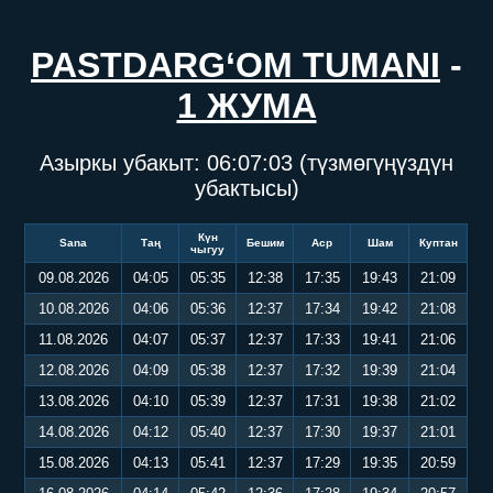
PASTDARG‘OM TUMANI
-
1 ЖУМА
Азыркы убакыт:
06:07:03
(түзмөгүңүздүн
убактысы)
Күн
Sana
Таң
Бешим
Аср
Шам
Куптан
чыгуу
09.08.2026
04:05
05:35
12:38
17:35
19:43
21:09
10.08.2026
04:06
05:36
12:37
17:34
19:42
21:08
11.08.2026
04:07
05:37
12:37
17:33
19:41
21:06
12.08.2026
04:09
05:38
12:37
17:32
19:39
21:04
13.08.2026
04:10
05:39
12:37
17:31
19:38
21:02
14.08.2026
04:12
05:40
12:37
17:30
19:37
21:01
15.08.2026
04:13
05:41
12:37
17:29
19:35
20:59