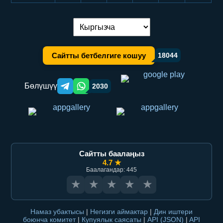
Тилди алмаштыруу:
Сайтты бетбелгиге кошуу
18044
Бөлүшүү
2030
Telegram orqali ulashish
WhatsApp orqali ulashish
Сайтты баалаңыз
4.7 ★
Баалагандар: 445
★
★
★
★
★
Намаз убактысы
|
Негизги аймактар
|
Дин иштери
боюнча комитет
|
Купуялык саясаты
|
API (JSON)
|
API