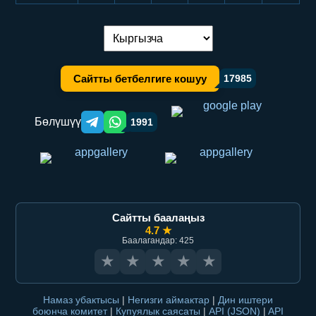
Тилди алмаштыруу:
Сайтты бетбелгиге кошуу
17985
Бөлүшүү
1991
Telegram orqali ulashish
WhatsApp orqali ulashish
Сайтты баалаңыз
4.7 ★
Баалагандар: 425
★
★
★
★
★
Намаз убактысы
|
Негизги аймактар
|
Дин иштери
боюнча комитет
|
Купуялык саясаты
|
API (JSON)
|
API