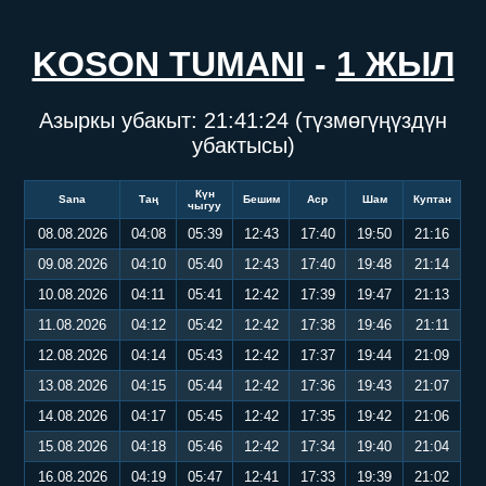
KOSON TUMANI
-
1 ЖЫЛ
Азыркы убакыт:
21:41:25
(түзмөгүңүздүн
убактысы)
Күн
Sana
Таң
Бешим
Аср
Шам
Куптан
чыгуу
08.08.2026
04:08
05:39
12:43
17:40
19:50
21:16
09.08.2026
04:10
05:40
12:43
17:40
19:48
21:14
10.08.2026
04:11
05:41
12:42
17:39
19:47
21:13
11.08.2026
04:12
05:42
12:42
17:38
19:46
21:11
12.08.2026
04:14
05:43
12:42
17:37
19:44
21:09
13.08.2026
04:15
05:44
12:42
17:36
19:43
21:07
14.08.2026
04:17
05:45
12:42
17:35
19:42
21:06
15.08.2026
04:18
05:46
12:42
17:34
19:40
21:04
16.08.2026
04:19
05:47
12:41
17:33
19:39
21:02