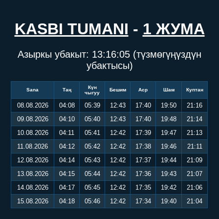
KASBI TUMANI
-
1 ЖУМА
Азыркы убакыт:
13:16:05
(түзмөгүңүздүн
убактысы)
Күн
Sana
Таң
Бешим
Аср
Шам
Куптан
чыгуу
08.08.2026
04:08
05:39
12:43
17:40
19:50
21:16
09.08.2026
04:10
05:40
12:43
17:40
19:48
21:14
10.08.2026
04:11
05:41
12:42
17:39
19:47
21:13
11.08.2026
04:12
05:42
12:42
17:38
19:46
21:11
12.08.2026
04:14
05:43
12:42
17:37
19:44
21:09
13.08.2026
04:15
05:44
12:42
17:36
19:43
21:07
14.08.2026
04:17
05:45
12:42
17:35
19:42
21:06
15.08.2026
04:18
05:46
12:42
17:34
19:40
21:04