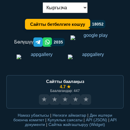
Тилди алмаштыруу:
Сайтты бетбелгиге кошуу
18052
Бөлүшүү
2035
Telegram orqali ulashish
WhatsApp orqali ulashish
Сайтты баалаңыз
4.7 ★
Баалагандар: 447
★
★
★
★
★
Намаз убактысы
|
Негизги аймактар
|
Дин иштери
боюнча комитет
|
Купуялык саясаты
|
API (JSON)
|
API
документи
|
Сайтка жайгаштыруу (Widget)