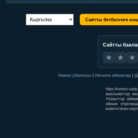
Сайтты бетбелгиге ко
Тилди алмаштыруу:
Сайтты баал
★
★
★
Намаз убактысы
|
Негизги аймактар
|
Д
https://namoz-v
маалыматтар маа
Убакыттар аймак
айрым учурлард
комитетинин кору