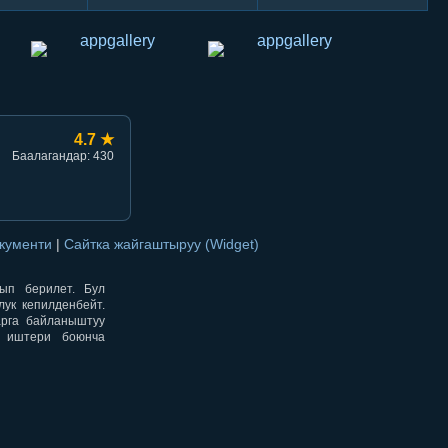
4.7 ★
Баалагандар: 430
окументи
|
Сайтка жайгаштыруу (Widget)
нып берилет. Бул
ук кепилденбейт.
арга байланыштуу
н иштери боюнча