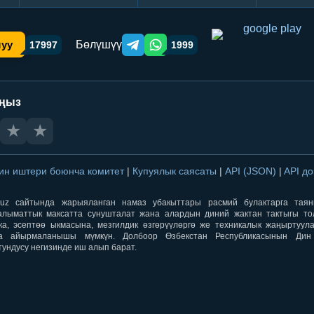
Бөлүшүү
шуу
17997
1999
Telegram orqali ulashish
WhatsApp orqali ulashish
аңыз
★
★
ин иштери боюнча комитет
|
Купуялык саясаты
|
API (JSON)
|
API д
aqti.uz сайтында жарыяланган намаз убакыттары расмий булактарга тая
лыматтык максатта сунушталат жана алардын диний жактан тактыгы тол
ка, эсептөө ыкмасына, мезгилдик өзгөрүүлөргө же техникалык жаңыртуул
а айырмаланышы мүмкүн. Долбоор Өзбекстан Республикасынын Ди
тундусу негизинде иш алып барат.