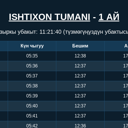
ISHTIXON TUMANI
-
1 АЙ
зыркы убакыт:
11:21:41
(түзмөгүңүздүн убактыс
Күн чыгуу
Бешим
А
05:35
12:38
17
05:36
12:37
17
05:37
12:37
17
05:38
12:37
17
05:39
12:37
17
05:40
12:37
17
05:41
12:37
17
05:42
12:36
17