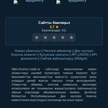
Сайтты баалаңыз
4.7 ★
Баалагандар: 411
★
★
★
★
★
Намаз убактысы
|
Негизги аймактар
|
Дин иштери
боюнча комитет
|
Купуялык саясаты
|
API (JSON)
|
API
документи
|
Сайтка жайгаштыруу (Widget)
https://namoz-vaqti.uz сайтында жарыяланган намаз
убакыттары расмий булактарга таянып берилет. Бул
маалыматтар маалыматтык максатта сунушталат жана
алардын диний жактан тактыгы толук кепилденбейт.
Убакыттар аймакка, эсептөө ыкмасына, мезгилдик
өзгөрүүлөргө же техникалык жаңыртууларга байланыштуу
айрым учурларда айырмаланышы мүмкүн. Долбоор
Өзбекстан Республикасынын Дин иштери боюнча
комитетинин корутундусу негизинде иш алып барат.