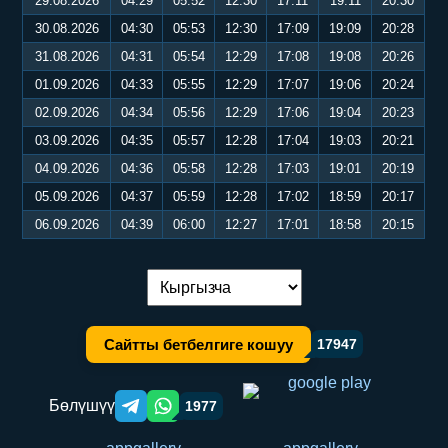
29.08.2026
04:29
05:52
12:30
17:11
19:11
20:30
30.08.2026
04:30
05:53
12:30
17:09
19:09
20:28
31.08.2026
04:31
05:54
12:29
17:08
19:08
20:26
01.09.2026
04:33
05:55
12:29
17:07
19:06
20:24
02.09.2026
04:34
05:56
12:29
17:06
19:04
20:23
03.09.2026
04:35
05:57
12:28
17:04
19:03
20:21
04.09.2026
04:36
05:58
12:28
17:03
19:01
20:19
05.09.2026
04:37
05:59
12:28
17:02
18:59
20:17
06.09.2026
04:39
06:00
12:27
17:01
18:58
20:15
Тилди алмаштыруу:
Сайтты бетбелгиге кошуу
17947
Бөлүшүү
1977
Telegram orqali ulashish
WhatsApp orqali ulashish