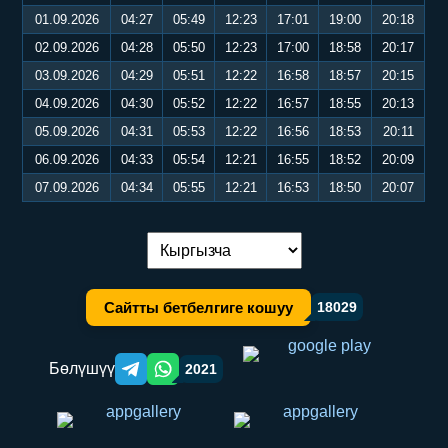
01.09.2026
04:27
05:49
12:23
17:01
19:00
20:18
02.09.2026
04:28
05:50
12:23
17:00
18:58
20:17
03.09.2026
04:29
05:51
12:22
16:58
18:57
20:15
04.09.2026
04:30
05:52
12:22
16:57
18:55
20:13
05.09.2026
04:31
05:53
12:22
16:56
18:53
20:11
06.09.2026
04:33
05:54
12:21
16:55
18:52
20:09
07.09.2026
04:34
05:55
12:21
16:53
18:50
20:07
Тилди алмаштыруу:
Сайтты бетбелгиге кошуу
18029
Бөлүшүү
2021
Telegram orqali ulashish
WhatsApp orqali ulashish