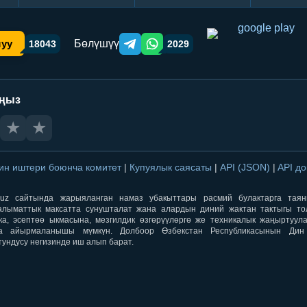
Бөлүшүү
шуу
18043
2029
Telegram orqali ulashish
WhatsApp orqali ulashish
аңыз
★
★
ин иштери боюнча комитет
|
Купуялык саясаты
|
API (JSON)
|
API д
aqti.uz сайтында жарыяланган намаз убакыттары расмий булактарга тая
лыматтык максатта сунушталат жана алардын диний жактан тактыгы тол
ка, эсептөө ыкмасына, мезгилдик өзгөрүүлөргө же техникалык жаңыртуул
а айырмаланышы мүмкүн. Долбоор Өзбекстан Республикасынын Ди
тундусу негизинде иш алып барат.