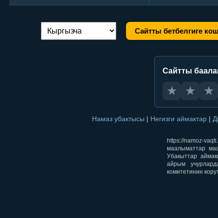
Сайтты бетбелгиге ко
Тилди алмаштыруу:
Сайтты баал
★
★
★
Намаз убактысы
|
Негизги аймактар
|
Д
https://namoz-v
маалыматтар маа
Убакыттар аймак
айрым учурлард
комитетинин кору