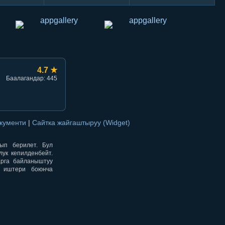
4.7 ★
Баалагандар: 445
окументи
|
Сайтка жайгаштыруу (Widget)
нып берилет. Бул
ук кепилденбейт.
арга байланыштуу
н иштери боюнча