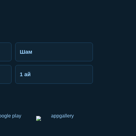
Шам
1 ай