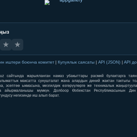
аңыз
★
★
ин иштери боюнча комитет
|
Купуялык саясаты
|
API (JSON)
|
API д
aqti.uz сайтында жарыяланган намаз убакыттары расмий булактарга тая
лыматтык максатта сунушталат жана алардын диний жактан тактыгы тол
ка, эсептөө ыкмасына, мезгилдик өзгөрүүлөргө же техникалык жаңыртуул
а айырмаланышы мүмкүн. Долбоор Өзбекстан Республикасынын Ди
тундусу негизинде иш алып барат.