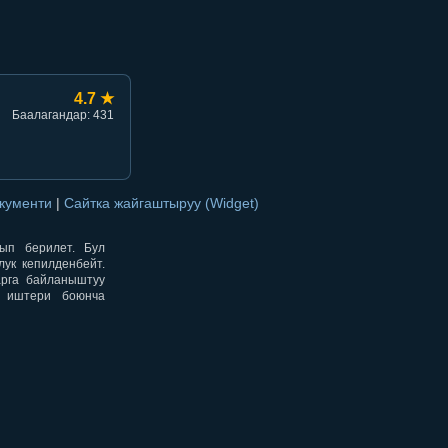
4.7 ★
Баалагандар: 431
окументи
|
Сайтка жайгаштыруу (Widget)
нып берилет. Бул
ук кепилденбейт.
арга байланыштуу
н иштери боюнча