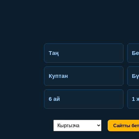
Таң
Б
Куптан
Бү
6 ай
1 
Сайтты бет
Тилди алмаштыруу: