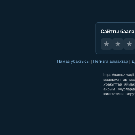
Сайтты баал
★
★
★
Намаз убактысы
|
Негизги аймактар
|
Д
https://namoz-v
маалыматтар маа
Убакыттар аймак
айрым учурлард
комитетинин кору