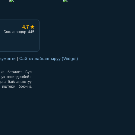
4.7 ★
Баалагандар: 445
окументи
|
Сайтка жайгаштыруу (Widget)
нып берилет. Бул
ук кепилденбейт.
арга байланыштуу
н иштери боюнча