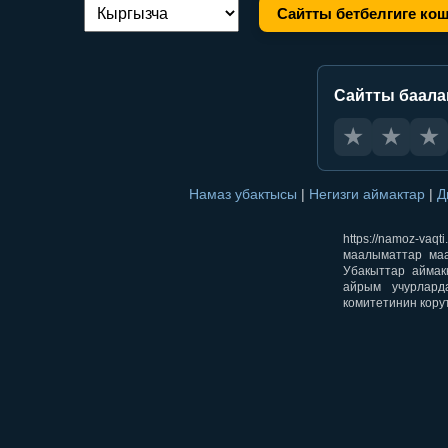
Сайтты бетбелгиге ко
Тилди алмаштыруу:
Сайтты баал
★
★
★
Намаз убактысы
|
Негизги аймактар
|
Д
https://namoz-v
маалыматтар маа
Убакыттар аймак
айрым учурлард
комитетинин кору