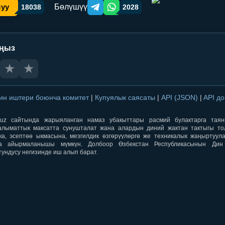
Бөлүшүү
шуу
18038
2028
Telegram orqali ulashish
WhatsApp orqali ulashish
аңыз
★
★
ин иштери боюнча комитет
|
Купуялык саясаты
|
API (JSON)
|
API д
aqti.uz сайтында жарыяланган намаз убакыттары расмий булактарга тая
лыматтык максатта сунушталат жана алардын диний жактан тактыгы тол
ка, эсептөө ыкмасына, мезгилдик өзгөрүүлөргө же техникалык жаңыртуул
а айырмаланышы мүмкүн. Долбоор Өзбекстан Республикасынын Ди
тундусу негизинде иш алып барат.